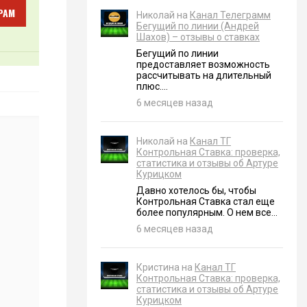
РАМ
Николай на
Канал Телеграмм
Бегущий по линии (Андрей
Шахов) – отзывы о ставках
Бегущий по линии
предоставляет возможность
рассчитывать на длительный
плюс....
6 месяцев назад
Николай на
Канал ТГ
Контрольная Ставка: проверка,
статистика и отзывы об Артуре
Курицком
Давно хотелось бы, чтобы
Контрольная Ставка стал еще
более популярным. О нем все...
6 месяцев назад
Кристина на
Канал ТГ
Контрольная Ставка: проверка,
статистика и отзывы об Артуре
Курицком