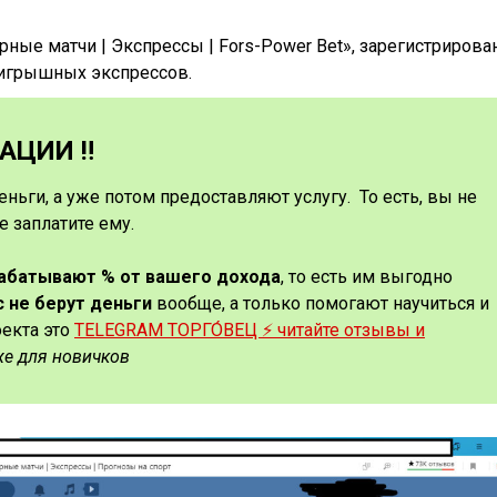
ные матчи | Экспрессы | Fors-Power Bet», зарегистрирова
ыигрышных экспрессов.
ЦИИ ‼️
еньги, а уже потом предоставляют услугу. То есть, вы не
е заплатите ему.
рабатывают % от вашего дохода
, то есть им выгодно
с не берут деньги
вообще, а только помогают научиться и
оекта это
TELEGRAM ТОРГО́ВЕЦ ⚡️ читайте отзывы и
же для новичков