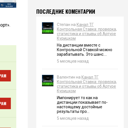
ПОСЛЕДНИЕ КОМЕНТАРИИ
Степан на
Канал ТГ
орт».
Контрольная Ставка: проверка,
статистика и отзывы об Артуре
Курицком
На дистанции вместе с
Контрольной Ставкой можно
зарабатывать. Это шанс....
5 месяцев назад
РАМ
Валентин на
Канал ТГ
Контрольная Ставка: проверка,
статистика и отзывы об Артуре
Курицком
Импонирует то как на
дистанции показывает по-
РАМ
настоящему достойные
результаты про...
5 месяцев назад