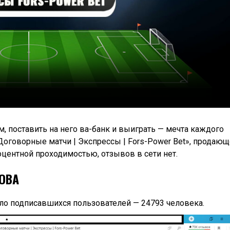
 поставить на него ва-банк и выиграть — мечта каждого
Договорные матчи | Экспрессы | Fors-Power Bet», продаю
центной проходимостью, отзывов в сети нет.
ОВА
ло подписавшихся пользователей — 24793 человека.