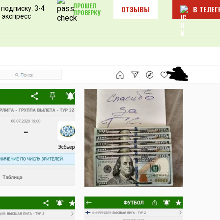
ПРОШЕЛ
ОТЗЫВЫ
В ТЕЛЕГ
подписку. 3-4
ПРОВЕРКУ
 экспресс