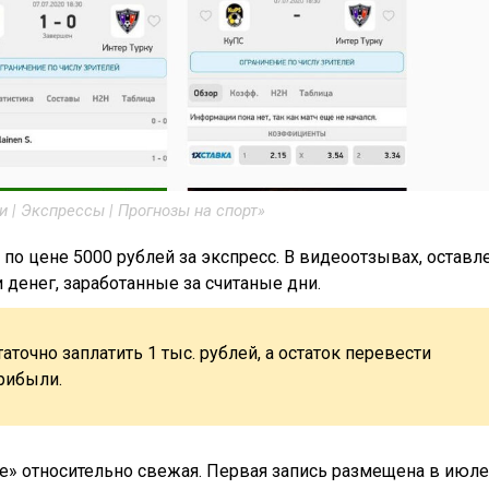
 | Экспрессы | Прогнозы на спорт»
по цене 5000 рублей за экспресс. В видеоотзывах, остав
 денег, заработанные за считаные дни.
точно заплатить 1 тыс. рублей, а остаток перевести
рибыли.
е» относительно свежая. Первая запись размещена в июле