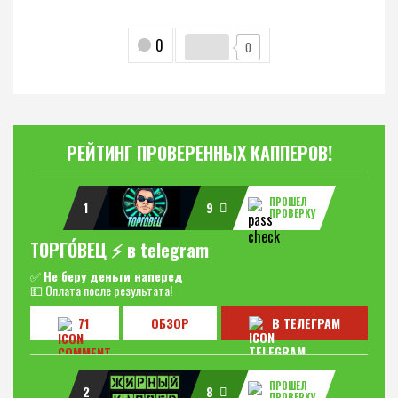
0
0
РЕЙТИНГ ПРОВЕРЕННЫХ КАППЕРОВ!
ПРОШЕЛ
1
9
ПРОВЕРКУ
ТОРГО́ВЕЦ ⚡️ в telegram
✅
Не беру деньги наперед
💵 Оплата после результата!
71
ОБЗОР
В ТЕЛЕГРАМ
ПРОШЕЛ
2
8
ПРОВЕРКУ