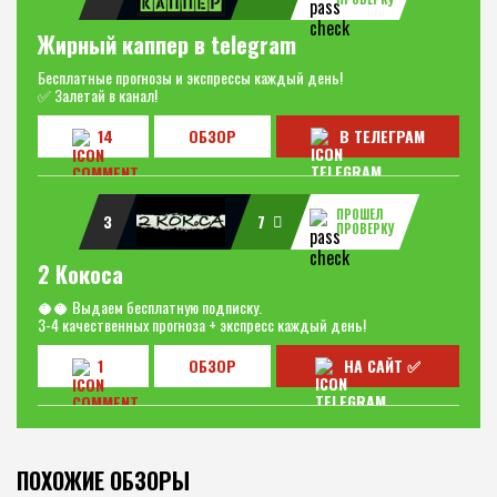
Жирный каппер в telegram
Бесплатные прогнозы и экспрессы каждый день!
✅ Залетай в канал!
14
ОБЗОР
В ТЕЛЕГРАМ
ПРОШЕЛ
3
7
ПРОВЕРКУ
2 Кокоса
🥥🥥 Выдаем бесплатную подписку.
3-4 качественных прогноза + экспресс каждый день!
1
ОБЗОР
НА САЙТ ✅
ПОХОЖИЕ ОБЗОРЫ