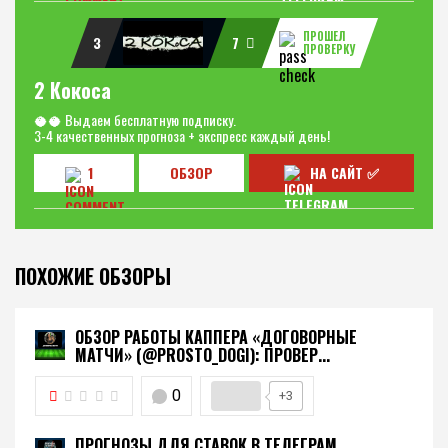
ПРОШЕЛ
3
7
ПРОВЕРКУ
2 Кокоса
🥥🥥 Выдаем бесплатную подписку.
3-4 качественных прогноза + экспресс каждый день!
1
ОБЗОР
НА САЙТ ✅
ПОХОЖИЕ ОБЗОРЫ
ОБЗОР РАБОТЫ КАППЕРА «ДОГОВОРНЫЕ
МАТЧИ» (@PROSTO_DOGI): ПРОВЕР...
0
+3
ПРОГНОЗЫ ДЛЯ СТАВОК В ТЕЛЕГРАМ