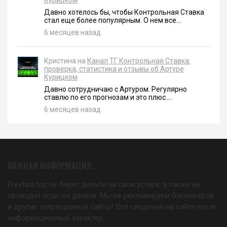
Курицком
Давно хотелось бы, чтобы Контрольная Ставка
стал еще более популярным. О нем все...
6 месяцев назад
Кристина на
Канал ТГ Контрольная Ставка:
проверка, статистика и отзывы об Артуре
Курицком
Давно сотрудничаю с Артуром. Регулярно
ставлю по его прогнозам и это плюс....
6 месяцев назад
ВАЖНАЯ ИНФОРМАЦИЯ.
Freetips.top не берет деньги за свои услуги, а также не
проводит игры на деньги. Мы не рекламируем букмекеров
и другие запрещенные сайты! Все сведения на сайте носят
информационный характер.