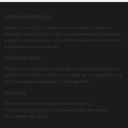
ВАЖНАЯ ИНФОРМАЦИЯ.
Freetips.top не берет деньги за свои услуги, а также не
проводит игры на деньги. Мы не рекламируем букмекеров
и другие запрещенные сайты! Все сведения на сайте носят
информационный характер.
ПОЛИТИКА COOKIE
Freetips.top использует cookie-файлы, для максимального
удобства. Если Вы остаетесь на сайте, вы соглашаетесь на
использование нами ваших cookie-файлов.
КОНТАКТЫ
По всем вопросам можете писать на почту
freetipstop1@gmail.com (отвечаем в рабочие дни на
протяжении 48 часов).