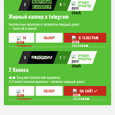
ПРОШЕЛ
2
8
ПРОВЕРКУ
Жирный каппер в telegram
Бесплатные прогнозы и экспрессы каждый день!
✅ Залетай в канал!
14
ОБЗОР
В ТЕЛЕГРАМ
ПРОШЕЛ
3
7
ПРОВЕРКУ
2 Кокоса
🥥🥥 Выдаем бесплатную подписку.
3-4 качественных прогноза + экспресс каждый день!
1
ОБЗОР
НА САЙТ ✅