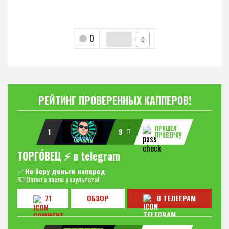
0
0
РЕЙТИНГ ПРОВЕРЕННЫХ КАППЕРОВ!
ПРОШЕЛ
1
9
ПРОВЕРКУ
ТОРГО́ВЕЦ ⚡️ в telegram
✅
Не беру деньги наперед
💵 Оплата после результата!
71
ОБЗОР
В ТЕЛЕГРАМ