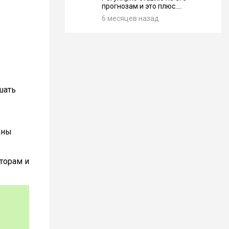
прогнозам и это плюс....
6 месяцев назад
шать
аны
торам и