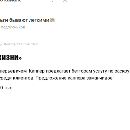
формация о канале
ЖИЗНИ»
ерьевичем. Каппер предлагает бетторам услугу по раскру
 среди клиентов. Предложение каппера заманчивое:
0 тыс.