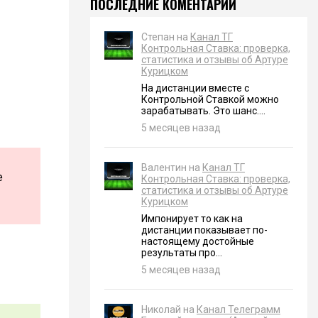
ПОСЛЕДНИЕ КОМЕНТАРИИ
Степан на
Канал ТГ
Контрольная Ставка: проверка,
статистика и отзывы об Артуре
Курицком
На дистанции вместе с
Контрольной Ставкой можно
зарабатывать. Это шанс....
5 месяцев назад
Валентин на
Канал ТГ
е
Контрольная Ставка: проверка,
статистика и отзывы об Артуре
Курицком
Импонирует то как на
дистанции показывает по-
настоящему достойные
результаты про...
5 месяцев назад
Николай на
Канал Телеграмм