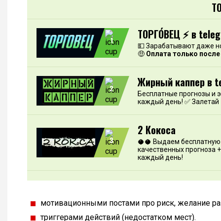
Т
ТОРГО́ВЕЦ ⚡️ в tele
1
💵 Зарабатывают даже н
🤑
Оплата только после
Жирный каппер в t
2
Бесплатные прогнозы и 
каждый день! ✅ Залетай
2 Кокоса
3
🥥🥥 Выдаем бесплатную 
качественных прогноза +
каждый день!
мотивационными постами про риск, желание раз
триггерами действий (недостатком мест).