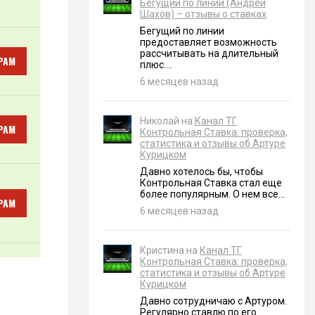
Бегущий по линии (Андрей
Шахов) – отзывы о ставках
Бегущий по линии
предоставляет возможность
рассчитывать на длительный
РАМ
плюс....
6 месяцев назад
Николай на
Канал ТГ
РАМ
Контрольная Ставка: проверка,
статистика и отзывы об Артуре
Курицком
Давно хотелось бы, чтобы
Контрольная Ставка стал еще
более популярным. О нем все...
РАМ
6 месяцев назад
Кристина на
Канал ТГ
Контрольная Ставка: проверка,
статистика и отзывы об Артуре
Курицком
Давно сотрудничаю с Артуром.
Регулярно ставлю по его