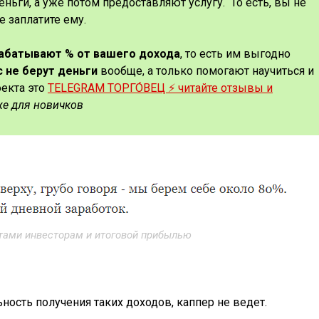
еньги, а уже потом предоставляют услугу. То есть, вы не
е заплатите ему.
рабатывают % от вашего дохода
, то есть им выгодно
с не берут деньги
вообще, а только помогают научиться и
оекта это
TELEGRAM ТОРГО́ВЕЦ ⚡️ читайте отзывы и
же для новичков
тами инвесторам и итоговой прибылью
ость получения таких доходов, каппер не ведет.