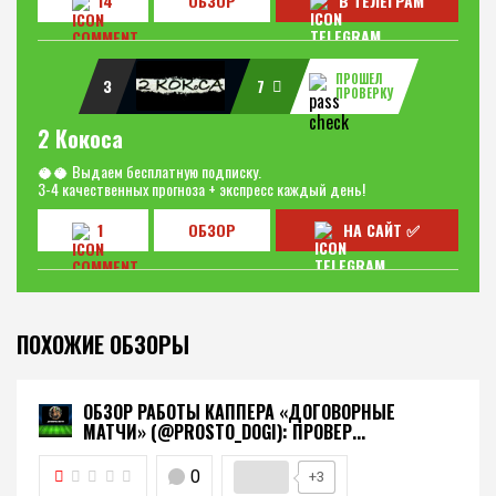
14
ОБЗОР
В ТЕЛЕГРАМ
ПРОШЕЛ
3
7
ПРОВЕРКУ
2 Кокоса
🥥🥥 Выдаем бесплатную подписку.
3-4 качественных прогноза + экспресс каждый день!
1
ОБЗОР
НА САЙТ ✅
ПОХОЖИЕ ОБЗОРЫ
ОБЗОР РАБОТЫ КАППЕРА «ДОГОВОРНЫЕ
МАТЧИ» (@PROSTO_DOGI): ПРОВЕР...
0
+3