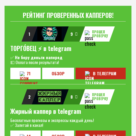
РЕЙТИНГ ПРОВЕРЕННЫХ КАППЕРОВ!
ПРОШЕЛ
1
9
ПРОВЕРКУ
ТОРГО́ВЕЦ ⚡️ в telegram
✅
Не беру деньги наперед
💵 Оплата после результата!
71
ОБЗОР
В ТЕЛЕГРАМ
ПРОШЕЛ
2
8
ПРОВЕРКУ
Жирный каппер в telegram
Бесплатные прогнозы и экспрессы каждый день!
✅ Залетай в канал!