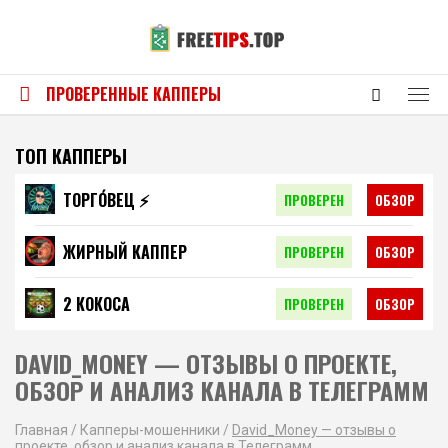
ПРОВЕРЕННЫЕ КАППЕРЫ
ТОП КАППЕРЫ
ТОРГО́ВЕЦ ⚡️
ПРОВЕРЕН
ОБЗОР
ЖИРНЫЙ КАППЕР
ПРОВЕРЕН
ОБЗОР
2 КОКОСА
ПРОВЕРЕН
ОБЗОР
DAVID_MONEY — ОТЗЫВЫ О ПРОЕКТЕ,
ОБЗОР И АНАЛИЗ КАНАЛА В ТЕЛЕГРАММ
Главная
/
Капперы-мошенники
/
David_Money — отзывы о
проекте, обзор и анализ канала в Телеграмм