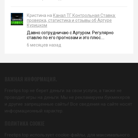
Кристина на
Канал ТГ Контрольная Ставка:
проверка, статистика и отзывы об Артуре
Курицком
Давно сотрудничаю с Артуром. Регулярно
ставлю по его прогнозам и это плюс....
6 месяцев назад
ВАЖНАЯ ИНФОРМАЦИЯ.
Freetips.top не берет деньги за свои услуги, а также не
проводит игры на деньги. Мы не рекламируем букмекеров
и другие запрещенные сайты! Все сведения на сайте носят
информационный характер.
ПОЛИТИКА COOKIE
Freetips.top использует cookie-файлы, для максимального