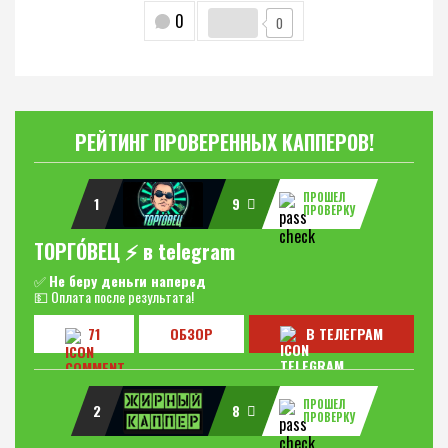
0
0
РЕЙТИНГ ПРОВЕРЕННЫХ КАППЕРОВ!
ПРОШЕЛ
1
9
ПРОВЕРКУ
ТОРГО́ВЕЦ ⚡️ в telegram
✅
Не беру деньги наперед
💵 Оплата после результата!
71
ОБЗОР
В ТЕЛЕГРАМ
ПРОШЕЛ
2
8
ПРОВЕРКУ