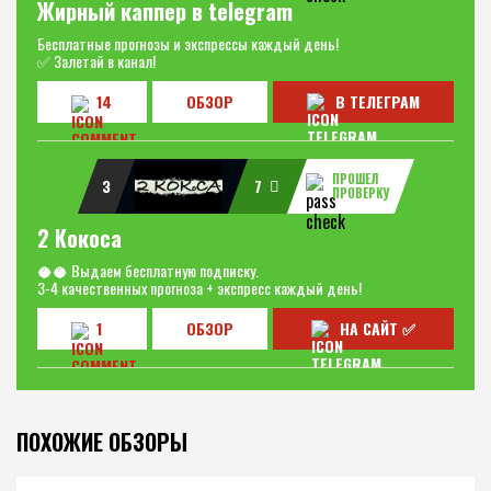
Жирный каппер в telegram
Бесплатные прогнозы и экспрессы каждый день!
✅ Залетай в канал!
14
ОБЗОР
В ТЕЛЕГРАМ
ПРОШЕЛ
3
7
ПРОВЕРКУ
2 Кокоса
🥥🥥 Выдаем бесплатную подписку.
3-4 качественных прогноза + экспресс каждый день!
1
ОБЗОР
НА САЙТ ✅
ПОХОЖИЕ ОБЗОРЫ