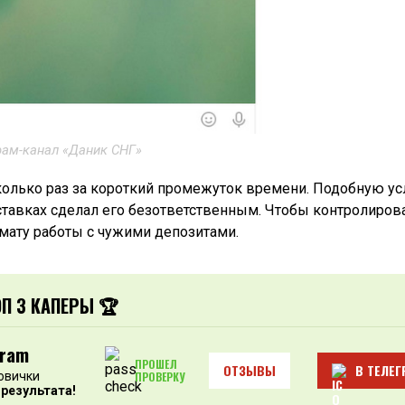
рам-канал «Даник СНГ»
колько раз за короткий промежуток времени. Подобную ус
 ставках сделал его безответственным. Чтобы контролиров
рмату работы с чужими депозитами.
ОП 3 КАПЕРЫ 🏆
gram
ПРОШЕЛ
ОТЗЫВЫ
В ТЕЛЕГ
овички
ПРОВЕРКУ
 результата!