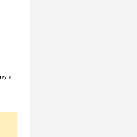
ку, а