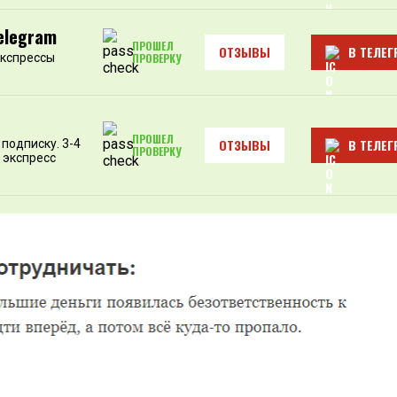
elegram
ПРОШЕЛ
ОТЗЫВЫ
В ТЕЛЕГ
экспрессы
ПРОВЕРКУ
ПРОШЕЛ
ОТЗЫВЫ
В ТЕЛЕГ
подписку. 3-4
ПРОВЕРКУ
 экспресс