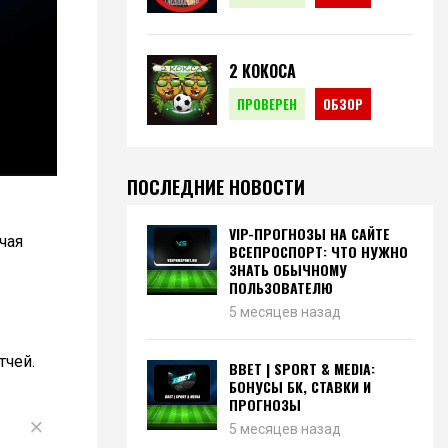
2 КОКОСА
ПРОВЕРЕН
ОБЗОР
ПОСЛЕДНИЕ НОВОСТИ
VIP-ПРОГНОЗЫ НА САЙТЕ
чая
ВСЕПРОСПОРТ: ЧТО НУЖНО
ЗНАТЬ ОБЫЧНОМУ
ПОЛЬЗОВАТЕЛЮ
5 месяцев назад
тчей.
BBET | SPORT & MEDIA:
БОНУСЫ БК, СТАВКИ И
ПРОГНОЗЫ
5 месяцев назад