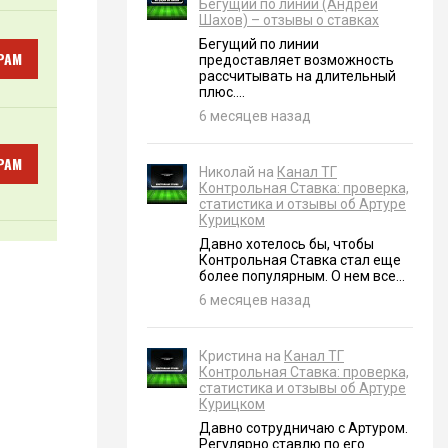
Бегущий по линии (Андрей
Шахов) – отзывы о ставках
Бегущий по линии
РАМ
предоставляет возможность
рассчитывать на длительный
плюс....
6 месяцев назад
РАМ
Николай на
Канал ТГ
Контрольная Ставка: проверка,
статистика и отзывы об Артуре
Курицком
Давно хотелось бы, чтобы
Контрольная Ставка стал еще
более популярным. О нем все...
6 месяцев назад
Кристина на
Канал ТГ
Контрольная Ставка: проверка,
статистика и отзывы об Артуре
Курицком
Давно сотрудничаю с Артуром.
Регулярно ставлю по его