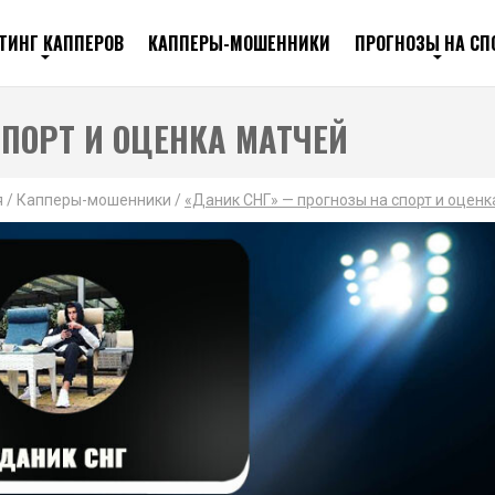
ТИНГ КАППЕРОВ
КАППЕРЫ-МОШЕННИКИ
ПРОГНОЗЫ НА СП
ПОРТ И ОЦЕНКА МАТЧЕЙ
я
/
Капперы-мошенники
/
«Даник СНГ» — прогнозы на спорт и оценк