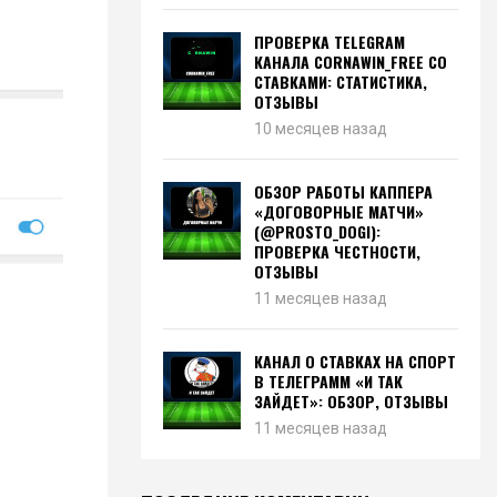
ПРОВЕРКА TELEGRAM
КАНАЛА CORNAWIN_FREE СО
СТАВКАМИ: СТАТИСТИКА,
ОТЗЫВЫ
10 месяцев назад
ОБЗОР РАБОТЫ КАППЕРА
«ДОГОВОРНЫЕ МАТЧИ»
(@PROSTO_DOGI):
ПРОВЕРКА ЧЕСТНОСТИ,
ОТЗЫВЫ
11 месяцев назад
КАНАЛ О СТАВКАХ НА СПОРТ
В ТЕЛЕГРАММ «И ТАК
ЗАЙДЕТ»: ОБЗОР, ОТЗЫВЫ
11 месяцев назад