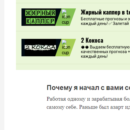
Жирный каппер в t
2
Бесплатные прогнозы и 
каждый день! ✅ Залетай
2 Кокоса
3
🥥🥥 Выдаем бесплатную 
качественных прогноза +
каждый день!