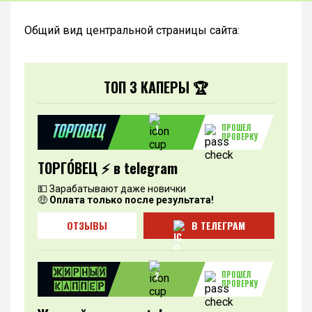
Общий вид центральной страницы сайта:
ТОП 3 КАПЕРЫ 🏆
ПРОШЕЛ
1
ПРОВЕРКУ
ТОРГО́ВЕЦ ⚡️ в telegram
💵 Зарабатывают даже новички
🤑
Оплата только после результата!
ОТЗЫВЫ
В ТЕЛЕГРАМ
ПРОШЕЛ
2
ПРОВЕРКУ