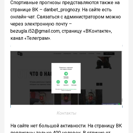
Спортивные прогнозы представляются также на
странице ВК – danbet_prognozy. На сайте есть
онлайн-чат. Связаться с администратором можно
через электронную почту –
bezugla.i52@gmail.com, страницу «ВКонтакте»,
канал «Телеграм».
Контакты
На сайте нет большой активности. На страницу ВК
подписаны только 400 человек. В отличие от