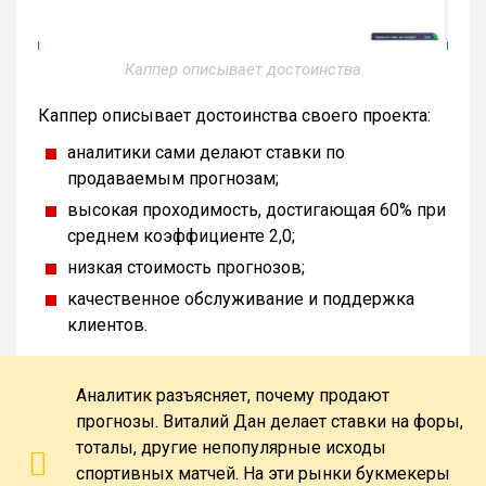
Каппер описывает достоинства
Каппер описывает достоинства своего проекта:
аналитики сами делают ставки по
продаваемым прогнозам;
высокая проходимость, достигающая 60% при
среднем коэффициенте 2,0;
низкая стоимость прогнозов;
качественное обслуживание и поддержка
клиентов.
Аналитик разъясняет, почему продают
прогнозы. Виталий Дан делает ставки на форы,
тоталы, другие непопулярные исходы
спортивных матчей. На эти рынки букмекеры