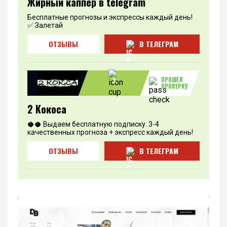
Жирный каппер в telegram
Бесплатные прогнозы и экспрессы каждый день!
✅ Залетай
ОТЗЫВЫ
В ТЕЛЕГРАМ
ПРОШЕЛ
3
ПРОВЕРКУ
2 Кокоса
🥥🥥 Выдаем бесплатную подписку. 3-4
качественных прогноза + экспресс каждый день!
ОТЗЫВЫ
В ТЕЛЕГРАМ