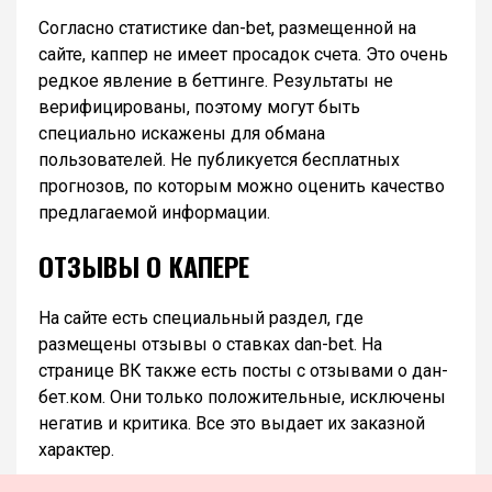
Согласно статистике dan-bet, размещенной на
сайте, каппер не имеет просадок счета. Это очень
редкое явление в беттинге. Результаты не
верифицированы, поэтому могут быть
специально искажены для обмана
пользователей. Не публикуется бесплатных
прогнозов, по которым можно оценить качество
предлагаемой информации.
ОТЗЫВЫ О КАПЕРЕ
На сайте есть специальный раздел, где
размещены отзывы о ставках dan-bet. На
странице ВК также есть посты с отзывами о дан-
бет.ком. Они только положительные, исключены
негатив и критика. Все это выдает их заказной
характер.