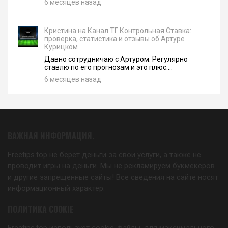
6 месяцев назад
Кристина на
Канал ТГ Контрольная Ставка:
проверка, статистика и отзывы об Артуре
Курицком
Давно сотрудничаю с Артуром. Регулярно
ставлю по его прогнозам и это плюс....
6 месяцев назад
ВАЖНАЯ ИНФОРМАЦИЯ.
Freetips.top не берет деньги за свои услуги, а также не
проводит игры на деньги. Мы не рекламируем букмекеров
и другие запрещенные сайты! Все сведения на сайте носят
информационный характер.
ПОЛИТИКА COOKIE