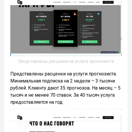
Представлены расценки на услуги прогнозиста
Представлены расценки на услуги прогнозиста.
Минимальная подписка на 2 недели – 3 тысячи
рублей. Клиенту дают 35 прогнозов. На месяц – 5
тысяч и не менее 70 ставок. За 40 тысяч услуга
предоставляется на год.