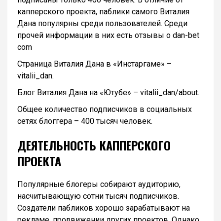
капперского проекта, паблики самого Виталия
Дана популярны среди пользователей. Среди
прочей информации в них есть отзывы о dan-bet
com
Страница Виталия Дана в «Инстаргаме» –
vitalii_dan.
Блог Виталия Дана на «Ютубе» – vitalii_dan/about.
Общее количество подписчиков в социальных
сетях блоггера – 400 тысяч человек.
ДЕЯТЕЛЬНОСТЬ КАППЕРСКОГО
ПРОЕКТА
Популярные блогеры собирают аудиторию,
насчитывающую сотни тысяч подписчиков.
Создатели пабликов хорошо зарабатывают на
рекламе, продвижении других проектов. Однако