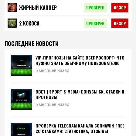
ЖИРНЫЙ КАППЕР
ПРОВЕРЕН
ОБЗОР
2 КОКОСА
ПРОВЕРЕН
ОБЗОР
ПОСЛЕДНИЕ НОВОСТИ
VIP-ПРОГНОЗЫ НА САЙТЕ ВСЕПРОСПОРТ: ЧТО
НУЖНО ЗНАТЬ ОБЫЧНОМУ ПОЛЬЗОВАТЕЛЮ
5 месяцев назад
BBET | SPORT & MEDIA: БОНУСЫ БК, СТАВКИ И
ПРОГНОЗЫ
6 месяцев назад
ПРОВЕРКА TELEGRAM КАНАЛА CORNAWIN_FREE
СО СТАВКАМИ: СТАТИСТИКА, ОТЗЫВЫ