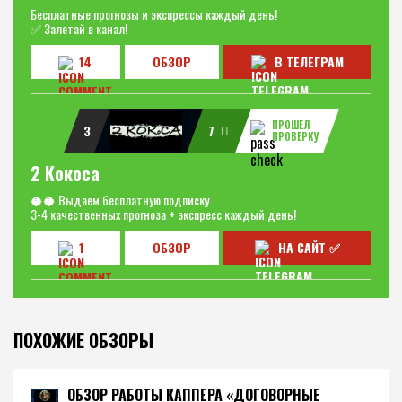
Бесплатные прогнозы и экспрессы каждый день!
✅ Залетай в канал!
14
ОБЗОР
В ТЕЛЕГРАМ
ПРОШЕЛ
3
7
ПРОВЕРКУ
2 Кокоса
🥥🥥 Выдаем бесплатную подписку.
3-4 качественных прогноза + экспресс каждый день!
1
ОБЗОР
НА САЙТ ✅
ПОХОЖИЕ ОБЗОРЫ
ОБЗОР РАБОТЫ КАППЕРА «ДОГОВОРНЫЕ