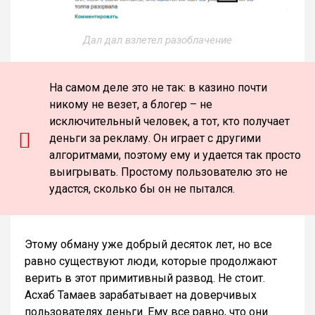
Дал дал взлетел разоблачение
На самом деле это не так: в казино почти
никому не везет, а блогер – не
исключительный человек, а тот, кто получает
деньги за рекламу. Он играет с другими
алгоритмами, поэтому ему и удается так просто
выигрывать. Простому пользователю это не
удастся, сколько бы он не пытался.
Этому обману уже добрый десяток лет, но все
равно существуют люди, которые продолжают
верить в этот примитивный развод. Не стоит.
Асхаб Тамаев зарабатывает на доверчивых
пользователях деньги. Ему все равно, что они