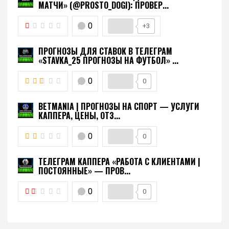
МАТЧИ» (@PROSTO_DOGI): ПРОВЕР...
0
+3
ПРОГНОЗЫ ДЛЯ СТАВОК В ТЕЛЕГРАМ
«STAVKA_25 ПРОГНОЗЫ НА ФУТБОЛ» ...
0
0
BETMANIA | ПРОГНОЗЫ НА СПОРТ — УСЛУГИ
КАППЕРА, ЦЕНЫ, ОТЗ...
0
0
ТЕЛЕГРАМ КАППЕРА «РАБОТА С КЛИЕНТАМИ |
ПОСТОЯННЫЕ» — ПРОВ...
0
0