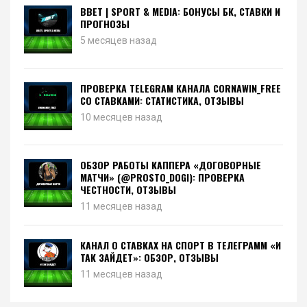
BBET | SPORT & MEDIA: БОНУСЫ БК, СТАВКИ И
ПРОГНОЗЫ
5 месяцев назад
ПРОВЕРКА TELEGRAM КАНАЛА CORNAWIN_FREE
СО СТАВКАМИ: СТАТИСТИКА, ОТЗЫВЫ
10 месяцев назад
ОБЗОР РАБОТЫ КАППЕРА «ДОГОВОРНЫЕ
МАТЧИ» (@PROSTO_DOGI): ПРОВЕРКА
ЧЕСТНОСТИ, ОТЗЫВЫ
11 месяцев назад
КАНАЛ О СТАВКАХ НА СПОРТ В ТЕЛЕГРАММ «И
ТАК ЗАЙДЕТ»: ОБЗОР, ОТЗЫВЫ
11 месяцев назад