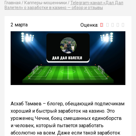
Главная
/
Капперы-мошенники
/
Telegram-канал «Дал Дал
Взлетел» о заработке в казино — обзор и отзывы
2 марта
Асхаб Тамаев – блогер, обещающий подписчикам
хороший и быстрый заработок на казино. Это
уроженец Чечни, боец смешанных единоборств
и человек, который пытается заработать
абсолютно на всем. Даже если такой заработок