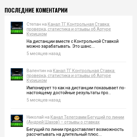
ПОСЛЕДНИЕ КОМЕНТАРИИ
Степан на
Канал ТГ Контрольная Ставка:
проверка, статистика и отзывы об Артуре
Курицком
На дистанции вместе с Контрольной Ставкой
можно зарабатывать. Это шанс....
5 месяцев назад
Валентин на
Канал ТГ Контрольная Ставка:
проверка, статистика и отзывы об Артуре
Курицком
Импонирует то как на дистанции показывает по-
настоящему достойные результаты про...
5 месяцев назад
Николай на
Канал Телеграмм Бегущий по линии
(Андрей Шахов) – отзывы о ставках
Бегущий по линии предоставляет возможность
рассчитывать на длительный плюс....