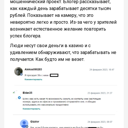
мошеннический проект. Блогер рассказывает,
как каждый день зарабатывает десятки тысяч
рублей. Показывает на камеру, что это
невероятно легко и просто. Из-за чего у зрителей
возникает естественное желание повторить
успех блогера.
Люди несут свои деньги в казино и с
удивлением обнаруживают, что зарабатывать не
получается. Как будто им не везет.