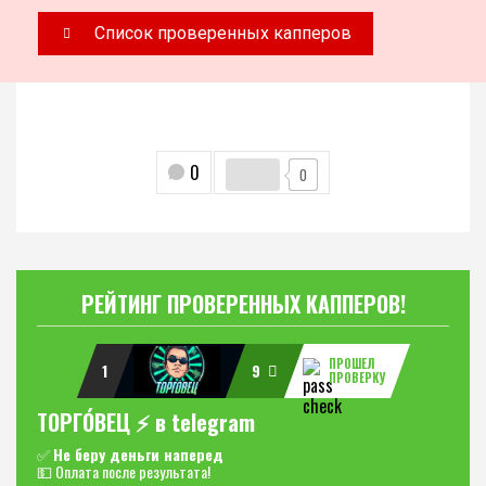
Список проверенных капперов
0
0
РЕЙТИНГ ПРОВЕРЕННЫХ КАППЕРОВ!
ПРОШЕЛ
1
9
ПРОВЕРКУ
ТОРГО́ВЕЦ ⚡️ в telegram
✅
Не беру деньги наперед
💵 Оплата после результата!