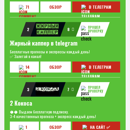
71
ОБЗОР
В ТЕЛЕГРАМ
ПРОШЕЛ
2
8
ПРОВЕРКУ
Жирный каппер в telegram
Бесплатные прогнозы и экспрессы каждый день!
✅ Залетай в канал!
14
ОБЗОР
В ТЕЛЕГРАМ
ПРОШЕЛ
3
7
ПРОВЕРКУ
2 Кокоса
🥥🥥 Выдаем бесплатную подписку.
3-4 качественных прогноза + экспресс каждый день!
1
ОБЗОР
НА САЙТ ✅