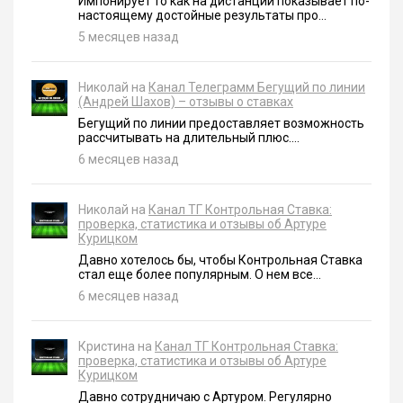
Импонирует то как на дистанции показывает по-
настоящему достойные результаты про...
5 месяцев назад
Николай на
Канал Телеграмм Бегущий по линии
(Андрей Шахов) – отзывы о ставках
Бегущий по линии предоставляет возможность
рассчитывать на длительный плюс....
6 месяцев назад
Николай на
Канал ТГ Контрольная Ставка:
проверка, статистика и отзывы об Артуре
Курицком
Давно хотелось бы, чтобы Контрольная Ставка
стал еще более популярным. О нем все...
6 месяцев назад
Кристина на
Канал ТГ Контрольная Ставка:
проверка, статистика и отзывы об Артуре
Курицком
Давно сотрудничаю с Артуром. Регулярно