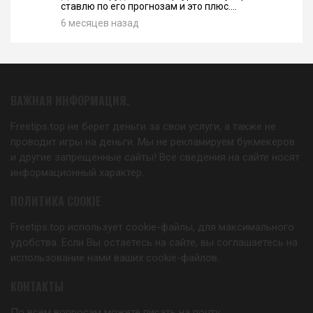
ставлю по его прогнозам и это плюс....
6 месяцев назад
ВАЖНАЯ ИНФОРМАЦИЯ.
Freetips.top не берет деньги за свои услуги, а также не
проводит игры на деньги. Мы не рекламируем букмекеров
и другие запрещенные сайты! Все сведения на сайте носят
информационный характер.
ПОЛИТИКА COOKIE
Freetips.top использует cookie-файлы, для максимального
удобства. Если Вы остаетесь на сайте, вы соглашаетесь на
использование нами ваших cookie-файлов.
КОНТАКТЫ
По всем вопросам можете писать на почту