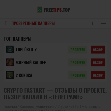
ПРОВЕРЕННЫЕ КАППЕРЫ
ТОП КАППЕРЫ
ТОРГО́ВЕЦ ⚡️
ПРОВЕРЕН
ОБЗОР
ЖИРНЫЙ КАППЕР
ПРОВЕРЕН
ОБЗОР
2 КОКОСА
ПРОВЕРЕН
ОБЗОР
CRYPTO FASTART — ОТЗЫВЫ О ПРОЕКТЕ,
ОБЗОР КАНАЛА В «ТЕЛЕГРАМЕ»
Главная
/
Капперы-мошенники
/
Crypto FaSTart — отзывы о
проекте, обзор канала в «Телеграме»