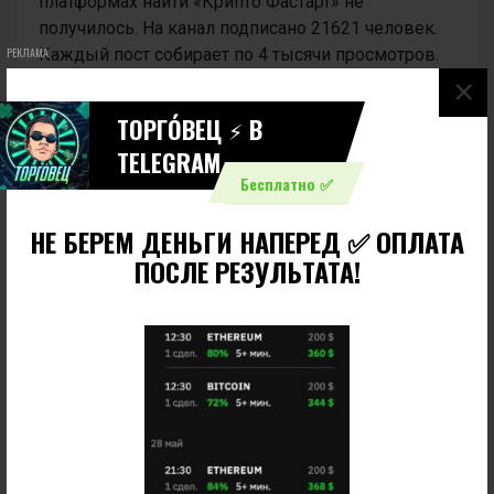
платформах найти «Крипто Фастарт» не
получилось. На канал подписано 21621 человек.
Каждый пост собирает по 4 тысячи просмотров.
РЕКЛАМА
×
ТОРГО́ВЕЦ ⚡️ В
TELEGRAM
Бесплатно ✅
НЕ БЕРЕМ ДЕНЬГИ НАПЕРЕД ✅ ОПЛАТА
ПОСЛЕ РЕЗУЛЬТАТА!