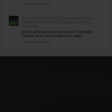
6 месяцев назад
Кристина на
Канал ТГ Контрольная Ставка:
проверка, статистика и отзывы об Артуре
Курицком
Давно сотрудничаю с Артуром. Регулярно
ставлю по его прогнозам и это плюс....
6 месяцев назад
ВАЖНАЯ ИНФОРМАЦИЯ.
Freetips.top не берет деньги за свои услуги, а также не
проводит игры на деньги. Мы не рекламируем букмекеров
и другие запрещенные сайты! Все сведения на сайте носят
информационный характер.
ПОЛИТИКА COOKIE