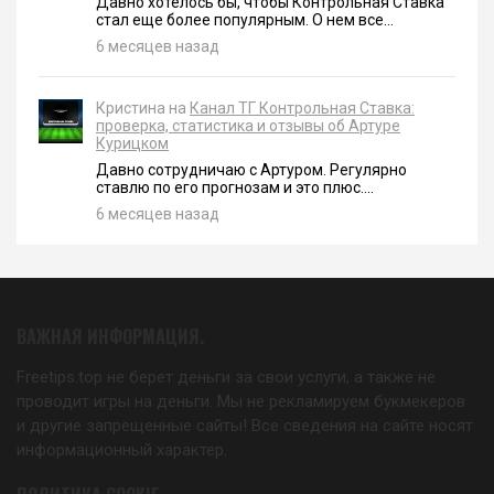
Давно хотелось бы, чтобы Контрольная Ставка
стал еще более популярным. О нем все...
6 месяцев назад
Кристина на
Канал ТГ Контрольная Ставка:
проверка, статистика и отзывы об Артуре
Курицком
Давно сотрудничаю с Артуром. Регулярно
ставлю по его прогнозам и это плюс....
6 месяцев назад
ВАЖНАЯ ИНФОРМАЦИЯ.
Freetips.top не берет деньги за свои услуги, а также не
проводит игры на деньги. Мы не рекламируем букмекеров
и другие запрещенные сайты! Все сведения на сайте носят
информационный характер.