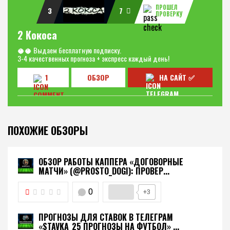
ПРОШЕЛ
3
7
ПРОВЕРКУ
2 Кокоса
🥥🥥 Выдаем бесплатную подписку.
3-4 качественных прогноза + экспресс каждый день!
1
ОБЗОР
НА САЙТ ✅
ПОХОЖИЕ ОБЗОРЫ
ОБЗОР РАБОТЫ КАППЕРА «ДОГОВОРНЫЕ
МАТЧИ» (@PROSTO_DOGI): ПРОВЕР...
0
+3
ПРОГНОЗЫ ДЛЯ СТАВОК В ТЕЛЕГРАМ
«STAVKA_25 ПРОГНОЗЫ НА ФУТБОЛ» ...