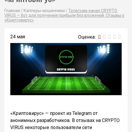
Главная
/
Капперы-мошенники
/
Телеграм-канал CRYPTO
VIRUS — бот для получения прибыли без вложений. Отзывы о
«Криптовирус»
24 мая
«Криптовирус» — проект из Telegram от
анонимных разработчиков. В отзывах на CRYPTO
VIRUS некоторые пользователи сети