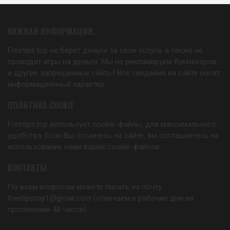
ВАЖНАЯ ИНФОРМАЦИЯ.
Freetips.top не берет деньги за свои услуги, а также не
проводит игры на деньги. Мы не рекламируем букмекеров
и другие запрещенные сайты! Все сведения на сайте носят
информационный характер.
ПОЛИТИКА COOKIE
Freetips.top использует cookie-файлы, для максимального
удобства. Если Вы остаетесь на сайте, вы соглашаетесь на
использование нами ваших cookie-файлов.
КОНТАКТЫ
По всем вопросам можете писать на почту
freetipstop1@gmail.com (отвечаем в рабочие дни на
протяжении 48 часов).