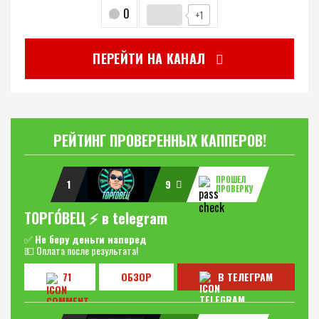
0
+1
ПЕРЕЙТИ НА КАНАЛ
РЕЙТИНГ ПРОВЕРЕННЫХ КАППЕРОВ!
ПРОШЕЛ
1
9
ПРОВЕРКУ
ТОРГО́ВЕЦ ⚡️ в telegram
✅
Не беру деньги наперед
💵 Оплата после результата!
71
ОБЗОР
В ТЕЛЕГРАМ