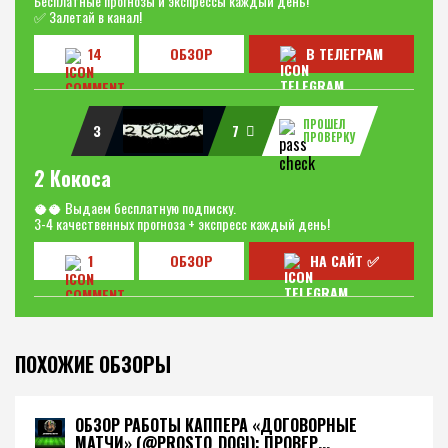
Бесплатные прогнозы и экспрессы каждый день!
✅ Залетай в канал!
14
ОБЗОР
В ТЕЛЕГРАМ
ПРОШЕЛ
3
7
ПРОВЕРКУ
2 Кокоса
🥥🥥 Выдаем бесплатную подписку.
3-4 качественных прогноза + экспресс каждый день!
1
ОБЗОР
НА САЙТ ✅
ПОХОЖИЕ ОБЗОРЫ
ОБЗОР РАБОТЫ КАППЕРА «ДОГОВОРНЫЕ
МАТЧИ» (@PROSTO_DOGI): ПРОВЕР...