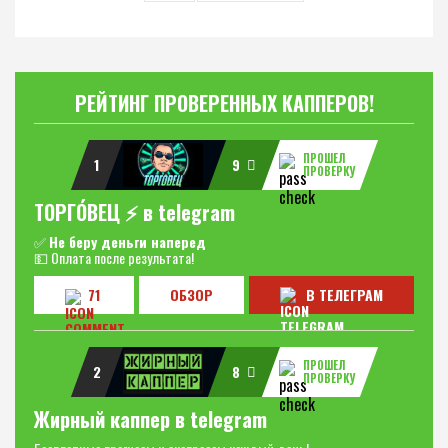
РЕЙТИНГ ПРОВЕРЕННЫХ КАППЕРОВ!
ПРОШЕЛ
1
9
ПРОВЕРКУ
ТОРГО́ВЕЦ ⚡️ в telegram
✅
Не беру деньги наперед
💵 Оплата после результата!
71
ОБЗОР
В ТЕЛЕГРАМ
ПРОШЕЛ
2
8
ПРОВЕРКУ
Жирный каппер в telegram