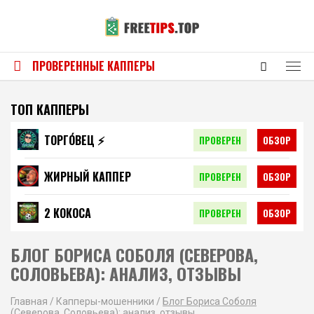
ПРОВЕРЕННЫЕ КАППЕРЫ
ТОП КАППЕРЫ
ТОРГО́ВЕЦ ⚡️
ПРОВЕРЕН
ОБЗОР
ЖИРНЫЙ КАППЕР
ПРОВЕРЕН
ОБЗОР
2 КОКОСА
ПРОВЕРЕН
ОБЗОР
БЛОГ БОРИСА СОБОЛЯ (СЕВЕРОВА,
СОЛОВЬЕВА): АНАЛИЗ, ОТЗЫВЫ
Главная
/
Капперы-мошенники
/
Блог Бориса Соболя
(Северова, Соловьева): анализ, отзывы