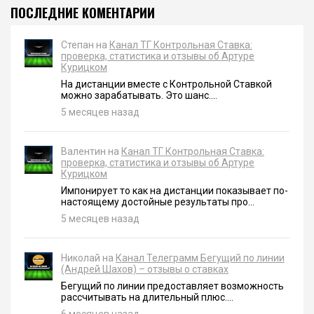
ПОСЛЕДНИЕ КОМЕНТАРИИ
Степан на
Канал ТГ Контрольная Ставка:
проверка, статистика и отзывы об Артуре
Курицком
На дистанции вместе с Контрольной Ставкой
можно зарабатывать. Это шанс....
5 месяцев назад
Валентин на
Канал ТГ Контрольная Ставка:
проверка, статистика и отзывы об Артуре
Курицком
Импонирует то как на дистанции показывает по-
настоящему достойные результаты про...
5 месяцев назад
Николай на
Канал Телеграмм Бегущий по линии
(Андрей Шахов) – отзывы о ставках
Бегущий по линии предоставляет возможность
рассчитывать на длительный плюс....