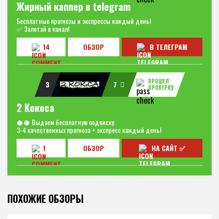
Жирный каппер в telegram
Бесплатные прогнозы и экспрессы каждый день!
✅ Залетай в канал!
14
ОБЗОР
В ТЕЛЕГРАМ
ПРОШЕЛ
3
7
ПРОВЕРКУ
2 Кокоса
🥥🥥 Выдаем бесплатную подписку.
3-4 качественных прогноза + экспресс каждый день!
1
ОБЗОР
НА САЙТ ✅
ПОХОЖИЕ ОБЗОРЫ