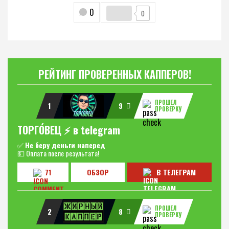
0
0
РЕЙТИНГ ПРОВЕРЕННЫХ КАППЕРОВ!
ПРОШЕЛ
1
9
ПРОВЕРКУ
ТОРГО́ВЕЦ ⚡️ в telegram
✅
Не беру деньги наперед
💵 Оплата после результата!
71
ОБЗОР
В ТЕЛЕГРАМ
ПРОШЕЛ
2
8
ПРОВЕРКУ