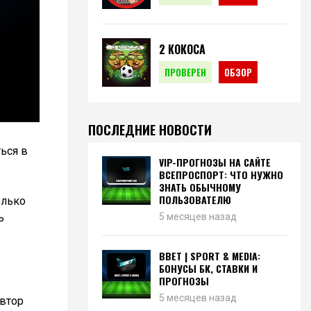
2 КОКОСА
ПРОВЕРЕН
ОБЗОР
ПОСЛЕДНИЕ НОВОСТИ
ься в
VIP-ПРОГНОЗЫ НА САЙТЕ
ВСЕПРОСПОРТ: ЧТО НУЖНО
ЗНАТЬ ОБЫЧНОМУ
ПОЛЬЗОВАТЕЛЮ
олько
5 месяцев назад
ь
BBET | SPORT & MEDIA:
БОНУСЫ БК, СТАВКИ И
ПРОГНОЗЫ
5 месяцев назад
автор