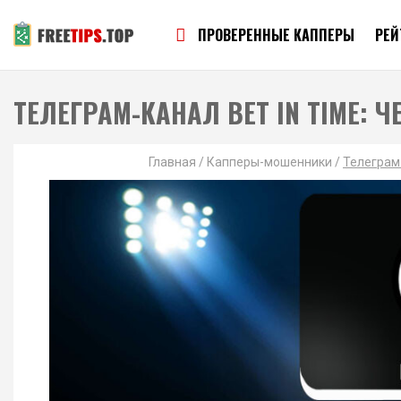
ПРОВЕРЕННЫЕ КАППЕРЫ
РЕЙ
ТЕЛЕГРАМ-КАНАЛ BET IN TIME: 
Главная
/
Капперы-мошенники
/
Телеграм-