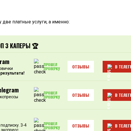
 две платные услуги, а именно:
ОП 3 КАПЕРЫ 🏆
gram
ПРОШЕЛ
ОТЗЫВЫ
В ТЕЛЕГ
овички
ПРОВЕРКУ
 результата!
elegram
ПРОШЕЛ
ОТЗЫВЫ
В ТЕЛЕГ
экспрессы
ПРОВЕРКУ
ПРОШЕЛ
ОТЗЫВЫ
В ТЕЛЕГ
подписку. 3-4
ПРОВЕРКУ
 экспресс