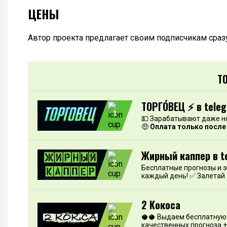
ЦЕНЫ
Автор проекта предлагает своим подписчикам сразу
Т
ТОРГО́ВЕЦ ⚡️ в tele
1
💵 Зарабатывают даже н
🤑
Оплата только после
Жирный каппер в t
2
Бесплатные прогнозы и 
каждый день! ✅ Залетай
2 Кокоса
3
🥥🥥 Выдаем бесплатную 
качественных прогноза +