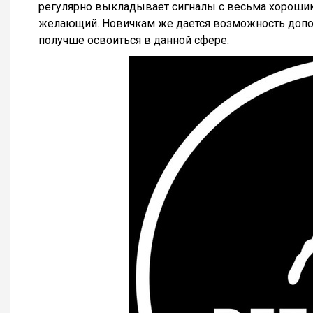
регулярно выкладывает сигналы с весьма хороши
желающий. Новичкам же дается возможность допол
получше освоиться в данной сфере.