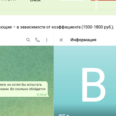
ующие – в зависимости от коэффициента (1500-1800 руб.);