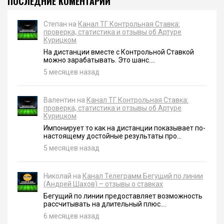
ПОСЛЕДНИЕ КОМЕНТАРИИ
Степан на
Канал ТГ Контрольная Ставка:
проверка, статистика и отзывы об Артуре
Курицком
На дистанции вместе с Контрольной Ставкой
можно зарабатывать. Это шанс....
5 месяцев назад
Валентин на
Канал ТГ Контрольная Ставка:
проверка, статистика и отзывы об Артуре
Курицком
Импонирует то как на дистанции показывает по-
настоящему достойные результаты про...
5 месяцев назад
Николай на
Канал Телеграмм Бегущий по линии
(Андрей Шахов) – отзывы о ставках
Бегущий по линии предоставляет возможность
рассчитывать на длительный плюс....
6 месяцев назад