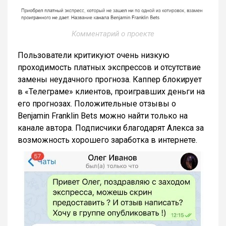
Комментарий о проекте
Пользователи критикуют очень низкую
проходимость платных экспрессов и отсутствие
замены неудачного прогноза. Каппер блокирует
в «Телеграме» клиентов, проигравших деньги на
его прогнозах. Положительные отзывы о
Benjamin Franklin Bets можно найти только на
канале автора. Подписчики благодарят Алекса за
возможность хорошего заработка в интернете.