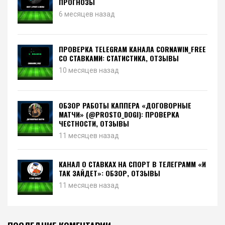
ПРОГНОЗЫ
6 месяцев назад
ПРОВЕРКА TELEGRAM КАНАЛА CORNAWIN_FREE
СО СТАВКАМИ: СТАТИСТИКА, ОТЗЫВЫ
10 месяцев назад
ОБЗОР РАБОТЫ КАППЕРА «ДОГОВОРНЫЕ
МАТЧИ» (@PROSTO_DOGI): ПРОВЕРКА
ЧЕСТНОСТИ, ОТЗЫВЫ
11 месяцев назад
КАНАЛ О СТАВКАХ НА СПОРТ В ТЕЛЕГРАММ «И
ТАК ЗАЙДЕТ»: ОБЗОР, ОТЗЫВЫ
11 месяцев назад