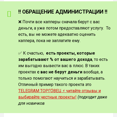
‼️ ОБРАЩЕНИЕ АДМИНИСТРАЦИИ ‼️
❌ Почти все капперы сначала берут с вас
деньги, а уже потом предоставляют услугу. То
есть, вы не можете адекватно оценить
каппера, пока не заплатите ему.
✅ К счастью,
есть проекты, которые
зарабатывают % от вашего дохода
, то есть
им выгодно вывести вас в плюс. В таких
проектах
с вас не берут деньги
вообще, а
только помогают научиться и зарабатывать.
Отличный пример такого проекта это
TELEGRAM ТОРГО́ВЕЦ ⚡️ читайте отзывы и
выбирайте честные проекты!
(подходит даже
для новичков