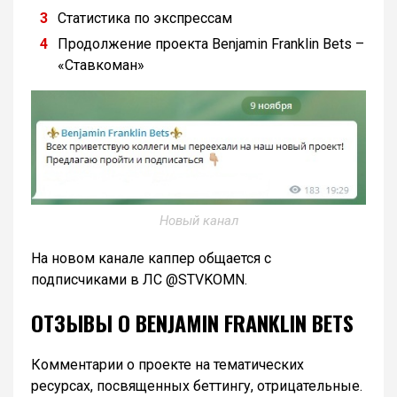
Статистика по экспрессам
Продолжение проекта Benjamin Franklin Bets –
«Ставкоман»
Новый канал
На новом канале каппер общается с
подписчиками в ЛС @STVKOMN.
ОТЗЫВЫ О BENJAMIN FRANKLIN BETS
Комментарии о проекте на тематических
ресурсах, посвященных беттингу, отрицательные.