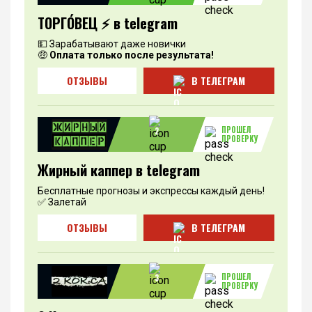
ТОРГО́ВЕЦ ⚡️ в telegram
💵 Зарабатывают даже новички
🤑
Оплата только после результата!
ОТЗЫВЫ
В ТЕЛЕГРАМ
ПРОШЕЛ
2
ПРОВЕРКУ
Жирный каппер в telegram
Бесплатные прогнозы и экспрессы каждый день!
✅ Залетай
ОТЗЫВЫ
В ТЕЛЕГРАМ
ПРОШЕЛ
3
ПРОВЕРКУ