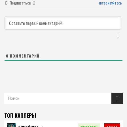
Подписаться
авторизуйтесь
0
КОММЕНТАРИЙ
ТОП КАППЕРЫ