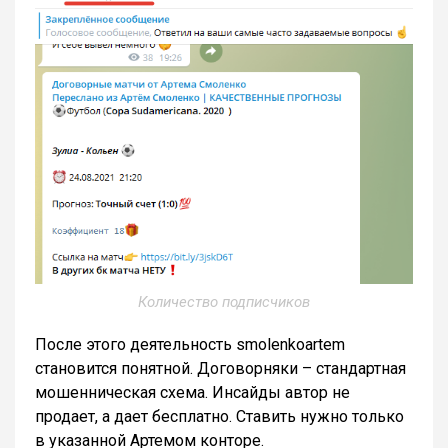
Количество подписчиков
После этого деятельность smolenkoartem
становится понятной. Договорняки – стандартная
мошенническая схема. Инсайды автор не
продает, а дает бесплатно. Ставить нужно только
в указанной Артемом конторе.