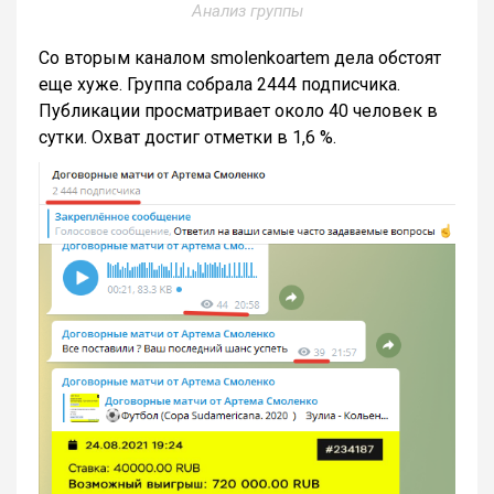
Анализ группы
Со вторым каналом smolenkoartem дела обстоят
еще хуже. Группа собрала 2444 подписчика.
Публикации просматривает около 40 человек в
сутки. Охват достиг отметки в 1,6 %.