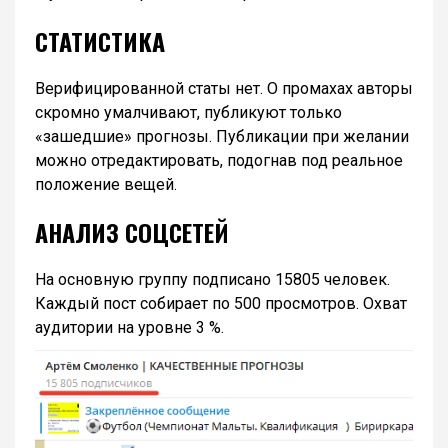
СТАТИСТИКА
Верифицированной статы нет. О промахах авторы
скромно умалчивают, публикуют только
«зашедшие» прогнозы. Публикации при желании
можно отредактировать, подогнав под реальное
положение вещей.
АНАЛИЗ СОЦСЕТЕЙ
На основную группу подписано 15805 человек.
Каждый пост собирает по 500 просмотров. Охват
аудитории на уровне 3 %.