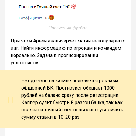
Прогноз на футбол
При этом Артем анализирует матчи непопулярных
лиг. Найти информацию по игрокам и командам
нереально. Задача в прогнозировании
усложняется.
Ежедневно на канале появляется реклама
офшорной БК. Прогнозист обещает 1000
рублей на баланс сразу после регистрации.
Каппер сулит быстрый разгон банка, так как
ставки на точный счет позволяют увеличить
сумму ставки в 10-20 раз.