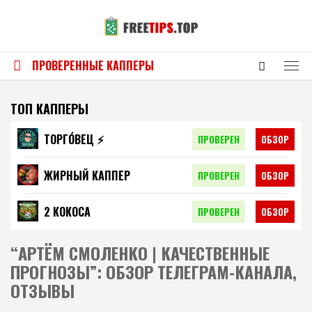
ПРОВЕРЕННЫЕ КАППЕРЫ
ТОП КАППЕРЫ
ТОРГО́ВЕЦ ⚡️
ПРОВЕРЕН
ОБЗОР
ЖИРНЫЙ КАППЕР
ПРОВЕРЕН
ОБЗОР
2 КОКОСА
ПРОВЕРЕН
ОБЗОР
“АРТЁМ СМОЛЕНКО | КАЧЕСТВЕННЫЕ
ПРОГНОЗЫ”: ОБЗОР ТЕЛЕГРАМ-КАНАЛА,
ОТЗЫВЫ