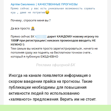
Реклама офшорной БК
Иногда на канале появляется информация о
скором введении прайса на прогнозы. Такие
публикации необходимы для повышения
активности людей по использованию
«халявного» предложения. Верить им не стоит.