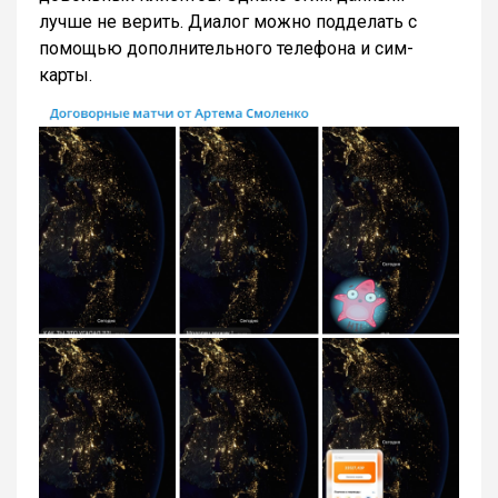
лучше не верить. Диалог можно подделать с
помощью дополнительного телефона и сим-
карты.