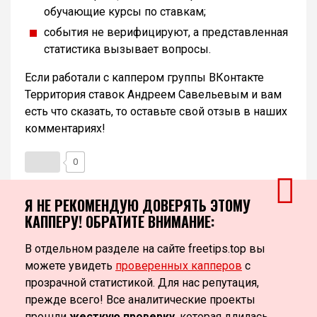
обучающие курсы по ставкам;
события не верифицируют, а представленная
статистика вызывает вопросы.
Если работали с каппером группы ВКонтакте
Территория ставок Андреем Савельевым и вам
есть что сказать, то оставьте свой отзыв в наших
комментариях!
0
Я НЕ РЕКОМЕНДУЮ ДОВЕРЯТЬ ЭТОМУ
КАППЕРУ! ОБРАТИТЕ ВНИМАНИЕ:
В отдельном разделе на сайте freetips.top вы
можете увидеть
проверенных капперов
с
прозрачной статистикой. Для нас репутация,
прежде всего! Все аналитические проекты
прошли
жесткую проверку
, которая длилась