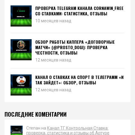
ПРОВЕРКА TELEGRAM КАНАЛА CORNAWIN_FREE
СО СТАВКАМИ: СТАТИСТИКА, ОТЗЫВЫ
10 месяцев назад
ОБЗОР РАБОТЫ КАППЕРА «ДОГОВОРНЫЕ
МАТЧИ» (@PROSTO_DOGI): ПРОВЕРКА
ЧЕСТНОСТИ, ОТЗЫВЫ
12 месяцев назад
КАНАЛ О СТАВКАХ НА СПОРТ В ТЕЛЕГРАММ «И
ТАК ЗАЙДЕТ»: ОБЗОР, ОТЗЫВЫ
12 месяцев назад
ПОСЛЕДНИЕ КОМЕНТАРИИ
Степан на
Канал ТГ Контрольная Ставка:
проверка, статистика и отзывы об Артуре