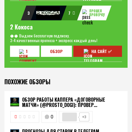
ПРОШЕЛ
3
7
ПРОВЕРКУ
2 Кокоса
🥥🥥 Выдаем бесплатную подписку.
3-4 качественных прогноза + экспресс каждый день!
1
ОБЗОР
НА САЙТ ✅
ПОХОЖИЕ ОБЗОРЫ
ОБЗОР РАБОТЫ КАППЕРА «ДОГОВОРНЫЕ
МАТЧИ» (@PROSTO_DOGI): ПРОВЕР...
0
+3
ПРОГНОЗЫ ДЛЯ СТАВОК В ТЕЛЕГРАМ