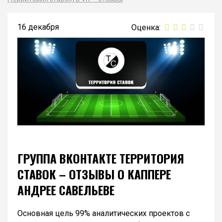
16 декабря
ГРУППА ВКОНТАКТЕ ТЕРРИТОРИЯ
СТАВОК – ОТЗЫВЫ О КАППЕРЕ
АНДРЕЕ САВЕЛЬЕВЕ
Основная цель 99% аналитических проектов с