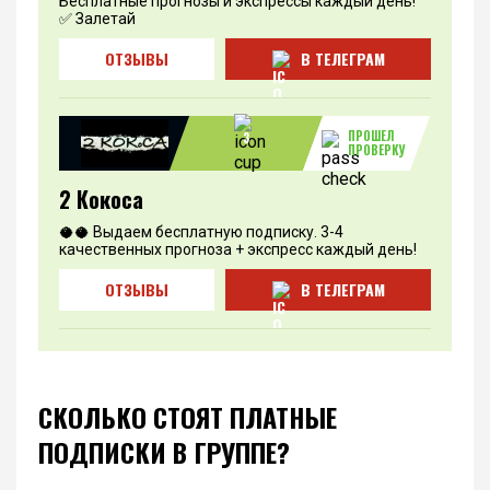
Бесплатные прогнозы и экспрессы каждый день!
✅ Залетай
ОТЗЫВЫ
В ТЕЛЕГРАМ
ПРОШЕЛ
3
ПРОВЕРКУ
2 Кокоса
🥥🥥 Выдаем бесплатную подписку. 3-4
качественных прогноза + экспресс каждый день!
ОТЗЫВЫ
В ТЕЛЕГРАМ
СКОЛЬКО СТОЯТ ПЛАТНЫЕ
ПОДПИСКИ В ГРУППЕ?