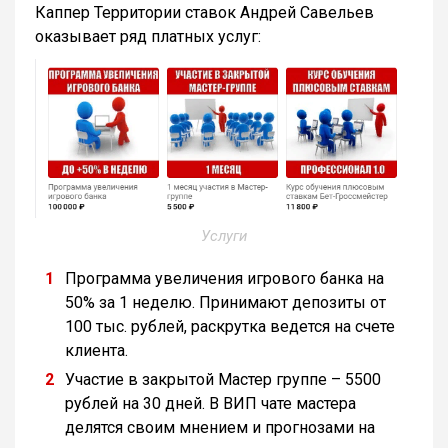
Каппер Территории ставок Андрей Савельев
оказывает ряд платных услуг:
Услуги
Программа увеличения игрового банка на
50% за 1 неделю. Принимают депозиты от
100 тыс. рублей, раскрутка ведется на счете
клиента.
Участие в закрытой Мастер группе – 5500
рублей на 30 дней. В ВИП чате мастера
делятся своим мнением и прогнозами на