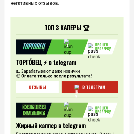
негативных отзывов.
ТОП 3 КАПЕРЫ 🏆
ПРОШЕЛ
1
ПРОВЕРКУ
ТОРГО́ВЕЦ ⚡️ в telegram
💵 Зарабатывают даже новички
🤑
Оплата только после результата!
ОТЗЫВЫ
В ТЕЛЕГРАМ
ПРОШЕЛ
2
ПРОВЕРКУ
Жирный каппер в telegram