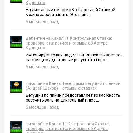
Курицком
На дистанции вместе с Контрольной Ставкой
можно зарабатывать. Это шанс....
5 месяцев назад
Валентин на
Канал ТГ Контрольная Ставка:
проверка, статистика и отзывы об Артуре
Курицком
Импонирует то как на дистанции показывает по-
настоящему достойные результаты про...
5 месяцев назад
Николай на
Канал Телеграмм Бегущий по линии
(Андрей Шахов) – отзывы о ставках
Бегущий по линии предоставляет возможность
рассчитывать на длительный плюс....
6 месяцев назад
Николай на
Канал ТГ Контрольная Ставка:
проверка, статистика и отзывы об Артуре