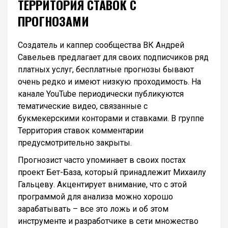
ТЕРРИТОРИЯ СТАВОК С
ПРОГНОЗАМИ
Создатель и каппер сообщества ВК Андрей
Савельев предлагает для своих подписчиков ряд
платных услуг, бесплатные прогнозы бывают
очень редко и имеют низкую проходимость. На
канале YouTube периодически публикуются
тематические видео, связанные с
букмекерскими конторами и ставками. В группе
Территория ставок комментарии
предусмотрительно закрыты.
Прогнозист часто упоминает в своих постах
проект Бет-База, который принадлежит Михаилу
Гальцеву. Акцентирует внимание, что с этой
программой для анализа можно хорошо
зарабатывать – все это ложь и об этом
инструменте и разработчике в сети множество