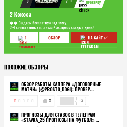
3
7
ПРОВЕРКУ
2 Кокоса
🥥🥥 Выдаем бесплатную подписку.
3-4 качественных прогноза + экспресс каждый день!
1
ОБЗОР
НА САЙТ ✅
ПОХОЖИЕ ОБЗОРЫ
ОБЗОР РАБОТЫ КАППЕРА «ДОГОВОРНЫЕ
МАТЧИ» (@PROSTO_DOGI): ПРОВЕР...
0
+3
ПРОГНОЗЫ ДЛЯ СТАВОК В ТЕЛЕГРАМ
«STAVKA_25 ПРОГНОЗЫ НА ФУТБОЛ» ...