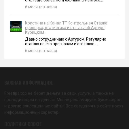
стал еще более популярным. О нем все...
6 месяцев назад
Кристина на
Канал ТГ Контрольная Ставка:
проверка, статистика и отзывы об Артуре
Курицком
Давно сотрудничаю с Артуром. Регулярно
ставлю по его прогнозам и это плюс....
6 месяцев назад
ВАЖНАЯ ИНФОРМАЦИЯ.
Freetips.top не берет деньги за свои услуги, а также не
проводит игры на деньги. Мы не рекламируем букмекеров
и другие запрещенные сайты! Все сведения на сайте носят
информационный характер.
ПОЛИТИКА COOKIE