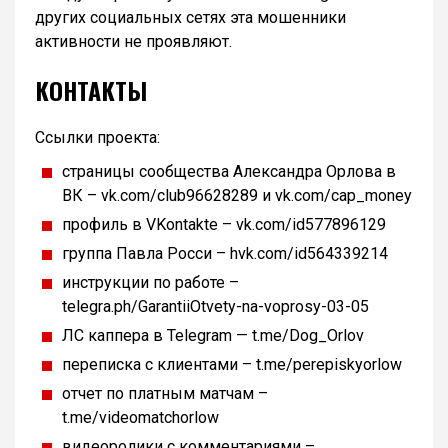
других социальных сетях эта мошенники
активности не проявляют.
КОНТАКТЫ
Ссылки проекта:
страницы сообщества Александра Орлова в
ВК – vk.com/club96628289 и vk.com/cap_money
профиль в VKontakte – vk.com/id577896129
группа Павла Росси – hvk.com/id564339214
инструкции по работе –
telegra.ph/GarantiiOtvety-na-voprosy-03-05
ЛС каппера в Telegram — t.me/Dog_Orlov
переписка с клиентами – t.me/perepiskyorlow
отчет по платным матчам –
t.me/videomatchorlow
видеоролики с комментариями –