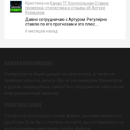
Кристина на
Канал ТГ Контрольная Ставка:
проверка, статистика и отзывы об Артуре
Курицком
Давно сотрудничаю с Артуром. Регулярно
ставлю по его прогнозам и это плюс....
6 месяцев назад
ВАЖНАЯ ИНФОРМАЦИЯ.
Freetips.top не берет деньги за свои услуги, а также не
проводит игры на деньги. Мы не рекламируем букмекеров
и другие запрещенные сайты! Все сведения на сайте носят
информационный характер.
ПОЛИТИКА COOKIE
Freetips.top использует cookie-файлы, для максимального
удобства. Если Вы остаетесь на сайте, вы соглашаетесь на
использование нами ваших cookie-файлов.